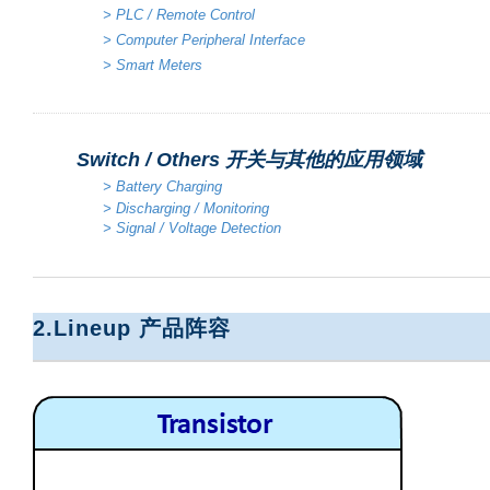
>
PLC / Remote Control
>
Computer Peripheral Interface
>
Smart Meters
Switch / Others
开关与其他的应用领域
>
Battery Charging
> Discharging / Monitoring
> Signal / Voltage Detection
2.
Lineup
产品阵容